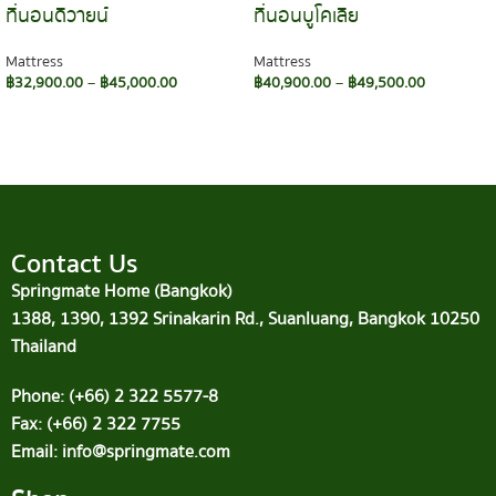
ที่นอนดิวายน์
ที่นอนบูโคเลีย
Mattress
Mattress
฿
32,900.00
–
฿
45,000.00
฿
40,900.00
–
฿
49,500.00
SELECT OPTIONS
SELECT OPTIONS
Contact Us
Springmate Home (Bangkok)
1388, 1390, 1392 Srinakarin Rd., Suanluang, Bangkok 10250
Thailand
Phone: (+66) 2 322 5577-8
Fax: (+66) 2 322 7755
Email: info@springmate.com