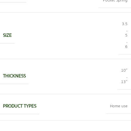
Pocket Spring
3.5
,
SIZE
5
,
6
10″
THICKNESS
,
13″
PRODUCT TYPES
Home use