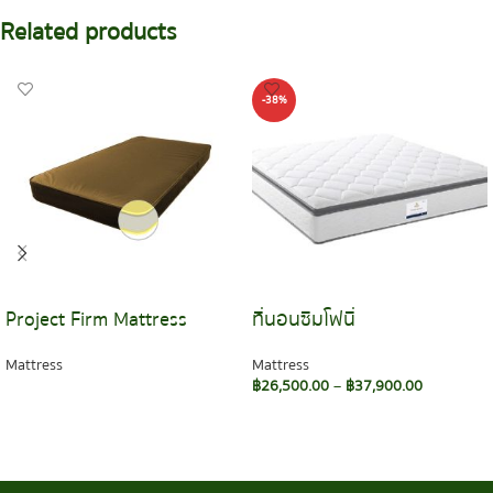
Related products
-38%
Project Firm Mattress
ที่นอนซิมโฟนี่
Mattress
Mattress
฿
26,500.00
–
฿
37,900.00
READ MORE
SELECT OPTIONS