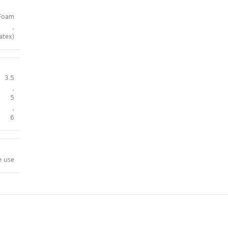
Foam
,
atex)
3.5
,
5
,
6
 use