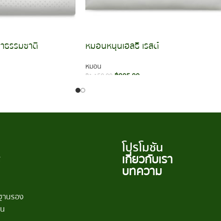
าธรรมชาติ
หมอนหนุนเฮลธี เรสต์
หมอน
฿
805.00
฿
1,150.00
หยิบใส่ตะกร้า
โปรโมชัน
เกี่ยวกับเรา
์
บทความ
/ฐานรอง
อน