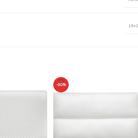
19×29
-30%