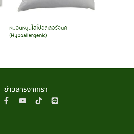
หมอนหนุนไฮโปอัลเลอร์จีนิค
หมอนโปลีเอสเต
(Hypoallergenic)
หมอน
หมอน
อ่านเพิ่ม
อ่านเพิ่ม
ข่าวสารจากเรา