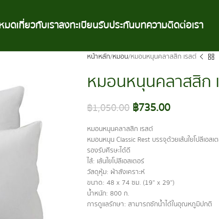
้งหมด
เกี่ยวกับเรา
ลงทะเบียนรับประกัน
บทความ
ติดต่อเรา
หน้าหลัก
หมอน
หมอนหนุนคลาสสิก เรสต์
หมอนหนุนคลาสสิก เ
฿
735.00
฿
1,050.00
หมอนหนุนคลาสสิก เรสต์
หมอนหนุน Classic Rest บรรจุด้วยเส้นใยโปลีเอสเต
รองรับศีรษะได้ดี
ไส้: เส้นใยโปลีเอสเตอร์
วัสดุหุ้ม: ผ้าสังเคราะห์
ขนาด: 48 x 74 ซม. (19” x 29”)
น้ำหนัก: 800 ก.
การดูแลรักษา: สามารถซักน้ำได้ในอุณหภูมิปกติ