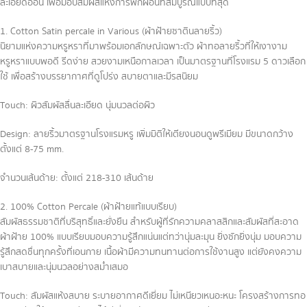
ละเอียดอ่อน เพื่อมอบสัมผัสแห่งการพักผ่อนที่สมบูรณ์แบบที่สุด
1. Cotton Satin percale in Various (ผ้าฝ้ายซาตินลายริ้ว)
นิยามแห่งความหรูหราที่มาพร้อมเอกลักษณ์เฉพาะตัว ผ้าทอลายริ้วที่ให้เงางาม
หรูหราแบบพอดี รีดง่าย สวยงามเหนือกาลเวลา เป็นมาตรฐานที่โรงแรม 5 ดาวเลือก
ใช้ เพื่อสร้างบรรยากาศที่ดูโปร่ง สบายตาและมีรสนิยม
Touch: ผิวสัมผัสลื่นละเอียด นุ่มนวลต่อผิว
Design: ลายริ้วมาตรฐานโรงแรมหรู เพิ่มมิติให้เตียงนอนดูพรีเมียม มีขนาดกว้าง
ตั้งแต่ 8-75 mm.
จำนวนเส้นด้าย: ตั้งแต่ 218-310 เส้นด้าย
2. 100% Cotton Percale (ผ้าฝ้ายแท้แบบเรียบ)
สัมผัสธรรมชาติที่บริสุทธิ์และยั่งยืน สำหรับผู้ที่รักความคลาสสิกและสัมผัสที่สะอาด
ผ้าฝ้าย 100% แบบเรียบมอบความรู้สึกแน่นแต่ทว่านุ่มละมุน ยิ่งซักยิ่งนุ่ม มอบความ
รู้สึกสดชื่นทุกครั้งที่เอนกาย เนื้อผ้ามีความทนทานต่อการใช้งานสูง แต่ยังคงความ
เบาสบายและนุ่มนวลอย่างสม่ำเสมอ
Touch: สัมผัสแห้งสบาย ระบายอากาศดีเยี่ยม ไม่เหนียวเหนอะหนะ โครงสร้างการทอ