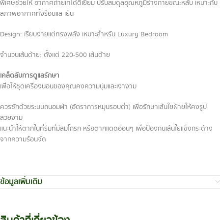
พิเศษช่วยให้ อากาศถ่ายเทได้ดีเยี่ยม ปรับสมดุลอุณหภูมิร่างกายขณะหลับ เหมาะกับ
สภาพอากาศทั้งร้อนและเย็น
Design: เรียบง่ายแต่ทรงพลัง เหมาะสำหรับ Luxury Bedroom
จำนวนเส้นด้าย: ตั้งแต่ 220-500 เส้นด้าย
เคล็ดลับการดูแลรักษา
เพื่อให้ชุดเครื่องนอนของคุณคงความนุ่มและเงางาม
ควรซักด้วยระบบถนอมผ้า (อัตราการหมุนรอบต่ำ) เพื่อรักษาเส้นใยฝ้ายให้คงรูป
สวยงาม
แนะนำให้ตากในที่ร่มที่มีลมโกรก หรือตากแดดอ่อนๆ เพื่อป้องกันเส้นใยแข็งกระด้าง
จากความร้อนจัด
ข้อมูลเพิ่มเติม